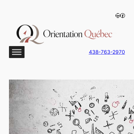
Aller
au
LinkedIn
https
contenu
438-763-2970