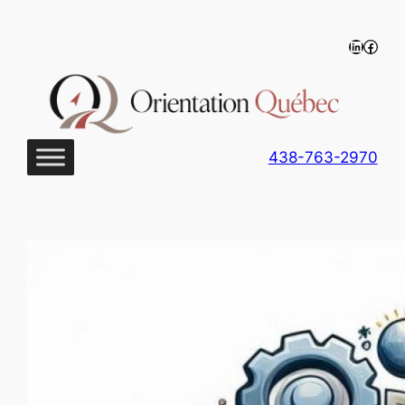
Aller
au
LinkedIn
https
contenu
438-763-2970