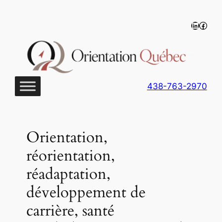
Aller
au
LinkedIn
https
contenu
438-763-2970
Orientation,
réorientation,
réadaptation,
développement de
carrière, santé