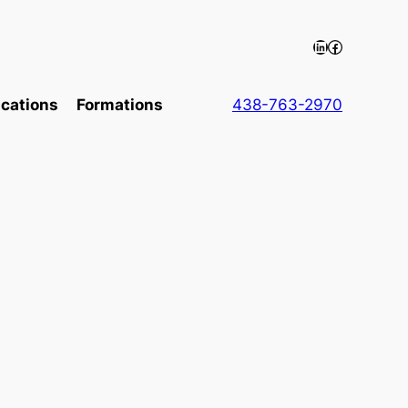
LinkedIn
https://ww
ications
Formations
438-763-2970