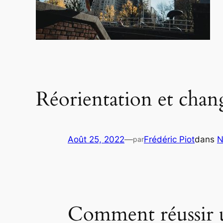
Réorientation et chang
Août 25, 2022
—
Frédéric Piot
dans
N
par
Comment réussir u